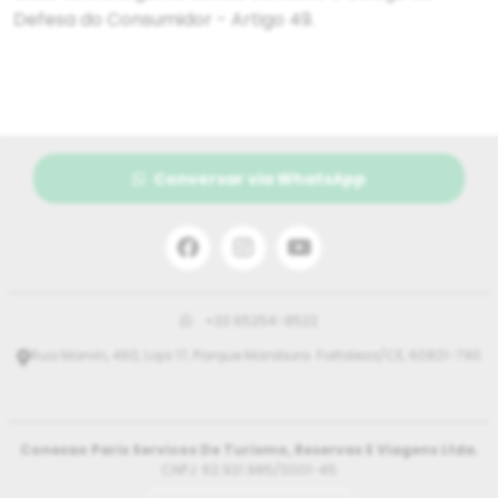
Defesa do Consumidor - Artigo 49.
Conversar via WhatsApp
+33 65254-8522
Rua Marvin, 460, Loja 17, Parque Manibura. Fortaleza/CE, 60821-790
Conexao Paris Servicos De Turismo, Reservas E Viagens Ltda.
CNPJ: 62.921.985/0001-45