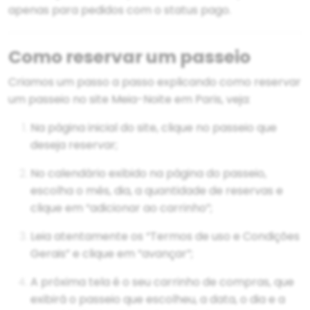
apenas para pedidos com o status pago.
Como reservar um passeio
Criamos um passo a passo explicando como reservar
um passeio no site Meia-Noite em Paris, veja:
Na página inicial do site, clique no passeio que
deseja reservar;
No calendário exibido na página do passeio,
escolha o mês, dia, a quantidade de reservas e
clique em “adicionar ao carrinho”;
Leia atentamente os “Termos de uso e Condições
Gerais” e clique em “avançar”;
A próxima tela é o seu carrinho de compras, que
exibirá o passeio que escolheu, a data, o dia e a