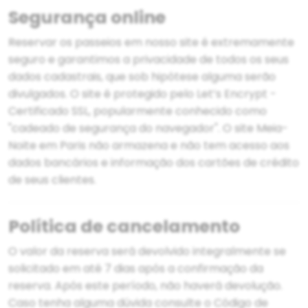
Segurança online
Reservar os passeios em nosso site é extremamente
seguro e garantimos a privacidade de todos os seus
dados cadastrais, que sob hipótese alguma serão
divulgados. O site é protegido pelo Let’s Encrypt -
Certificado SSL, popularmente conhecido como
"cadeado de segurança do navegador". O site Meia-
Noite em Paris não armazena e não tem acesso aos
dados bancários e informação dos cartões de crédito
de seus clientes.
Política de cancelamento
O valor da reserva será devolvido integralmente se
solicitado em até 7 dias após a confirmação da
reserva. Após este período, não haverá devolução.
Caso tenha alguma dúvida consulte o Código de