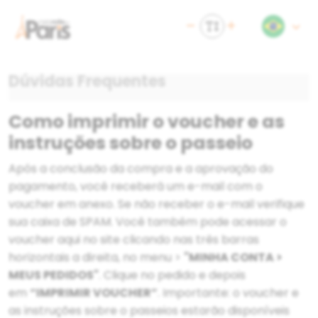
Dúvidas Frequentes
Como imprimir o voucher e as
instruções sobre o passeio
Após a conclusão da compra e a aprovação do
pagamento, você receberá um e-mail com o
voucher em anexo. Se não receber o e-mail verifique
sua caixa de SPAM. Você também pode acessar o
voucher aqui no site clicando nas três barras
horizontais a direita, no menu >
"MINHA CONTA >
MEUS PEDIDOS"
.
Clique no pedido e depois
em
“IMPRIMIR VOUCHER”
. Importante: o voucher e
as instruções sobre o passeios estarão disponíveis