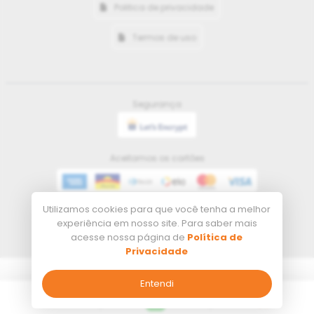
Politica de privacidade
Termos de uso
Segurança
Aceitamos os cartões
Utilizamos cookies para que você tenha a melhor
Meios de pagamento
experiência em nosso site. Para saber mais
acesse nossa página de
Política de
Privacidade
Tecnologia
Entendi