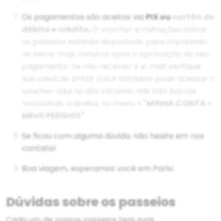
Os pagamentos são aceitos via
PIX ou
cartão de
débito e crédito
.
O voucher e instruções sobre
os passeios estarão disponíveis para impressão
no seu e-mail, minutos após a aprovação do seu
pagamento. Se não receber o e-mail verifique
sua caixa de SPAM. Você também pode acessar o
voucher aqui no site clicando nas três barras
horizontais a direita, no menu
> "MINHA CONTA >
MEUS PEDIDOS"
.
Se ficou com alguma dúvida, não hesite em nos
contatar.
Boa viagem, esperamos você em Paris!
Dúvidas sobre os passeios
Cada um de nossos passeios tem suas