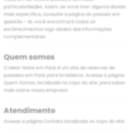
particularidades. Assim, se você tiver alguma dúvida
mais específica, consulte a página do passeio em
questão - lá, você encontrará todos os
esclarecimentos logo abaixo das informações
complementares.
Quem somos
O Meia-Noite em Paris é um site de reservas de
passeios em Paris para brasileiros. Acesse a página
Quem Somos
, localizada no topo do site, para saber
mais sobre nossa empresa.
Atendimento
Acesse a página
Contato
localizada no topo do site.