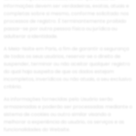
informações devem ser verdadeiras, exatas, atuais e
completas sobre si mesmo, conforme solicitado nos
processos de registro. É terminantemente proibido
passar-se por outra pessoa física ou jurídica ou
adulterar a identidade.
A Meia-Noite em Paris, a fim de garantir a segurança
de todos os seus usuários, reserva-se o direito de
suspender, terminar ou não aceitar qualquer registro
do qual haja suspeita de que os dados estejam
incompletos, inverídicos ou não atuais, a seu exclusivo
critério.
As informações fornecidas pelo Usuário serão
armazenadas e poderão ser processadas mediante o
sistema de cookies ou outro similar visando a
melhorar a experiência do usuário, os serviços e as
funcionalidades do Website.