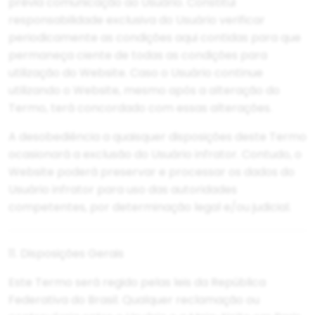
prévia comunicação ao Usuário. Constitui
responsabilidade exclusiva do Usuário verificar
periodicamente as condições aqui contidas para que
permaneça ciente de todas as condições para
utilização do Website. Caso o Usuário continue
utilizando o Website, mesmo após a alteração do
Termo, terá concordado com essas alterações.
A desobediência a quaisquer disposições deste Termo
ocasionará a exclusão do Usuário infrator. Contudo, o
Website poderá preservar e processar os dados do
Usuário infrator para uso das autoridades
competentes, por determinação legal e/ou judicial.
11. Disposições Gerais
Este Termo será regido pelas leis da República
Federativa do Brasil. Qualquer reclamação ou