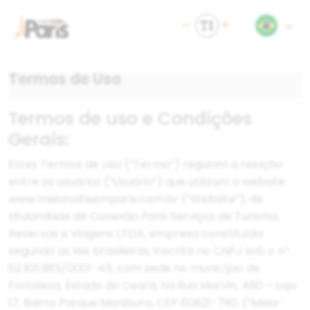
Termos de Uso
Termos de uso e Condições
Gerais:
Estes Termos de Uso (“Termo”) regulam a relação
entre os usuários (“Usuário”) que utilizam o website
www.meianoiteemparis.com.br (“Website”), de
titularidade de Conexão Paris Serviços de Turismo,
Reservas e Viagens LTDA, empresa constituída
segundo as leis brasileiras, inscrita no CNPJ sob o nº
62.921.985/0001-45, com sede no município de
Fortaleza, Estado do Ceará, na Rua Marvin, 460 – Loja
17, Bairro Parque Manibura, CEP 60821-790, (“Meia-