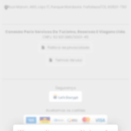
Rua Marvin, 460, Loja 17, Parque Manibura. Fortaleza/CE, 60821-790
Conexao Paris Servicos De Turismo, Reservas E Viagens Ltda.
CNPJ: 62.921.985/0001-45
Politica de privacidade
Termos de uso
Segurança
Aceitamos os cartões