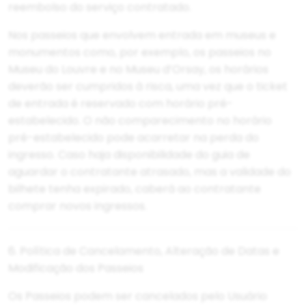
reembolso do serviço contratado.
Nos passeios que envolvem entrada em museus e
monumentos como, por exemplo, os passeios no
Museu do Louvre e no Museu d’Orsay, os horários
deverão ser cumpridos à risca, uma vez que o ticket
de entrada é reservado com horário pré-
estabelecido. O não comparecimento no horário
pré-estabelecido pode acarretar na perda do
ingresso. Caso haja disponibilidade do guia de
aguardar o contratante atrasado, mas a validade do
bilhete tenha expirado, caberá ao contratante
comprar novos ingressos.
6. Política de Cancelamento, Alteração de Datas e
Modificação dos Passeios
Os Passeios podem ser cancelados pelo Usuário