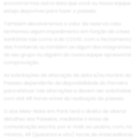
encontrarmos outra data que você ou nossa equipe
esteja disponível para fazer o passeio.
Também devolveremos o valor da reserva caso
tenhamos algum impedimento em função de crises
sanitárias tais como a do COVID, com o fechamento
das fronteiras ou também se algum dos integrantes
do seu grupo ou alguém da nossa equipe apresentar
comprovação.
As solicitações de alteração de data e/ou horário do
Passeio dependerão da disponibilidade do Parceiro
para efetuar tais alterações e devem ser solicitadas
com até 48 horas antes da realização do passeio.
O site Meia-Noite em Paris terá o direito de alterar
detalhes dos Passeios, mediante o envio de
comunicação escrita, por e-mail, ao usuário, com, no
mínimo, 48 (quarenta e oito) horas de antecedência.