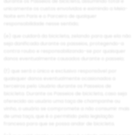
durante os Passeios de bicicleta, assumindo total e
unicamente os custos envolvidos e eximindo a Meia-
Noite em Paris e o Parceiro de qualquer
responsabilidade nesse sentido;
(e) que cuidará da bicicleta, zelando para que ela não
seja danificada durante os passeios, protegendo-a
contra roubo e responsabilizando-se por quaisquer
danos eventualmente causados durante o passeio;
(f) que será o único e exclusivo responsável por
quaisquer danos eventualmente ocasionados a
terceiros pelo Usuário durante os Passeios de
bicicleta. Durante os Passeios de bicicleta, caso seja
oferecido ao usuário uma taça de champanhe ou
vinho, o usuário se compromete a não consumir mais
de uma taça, que é o permitido pela legislação
francesa para que se possa andar de bicicleta.