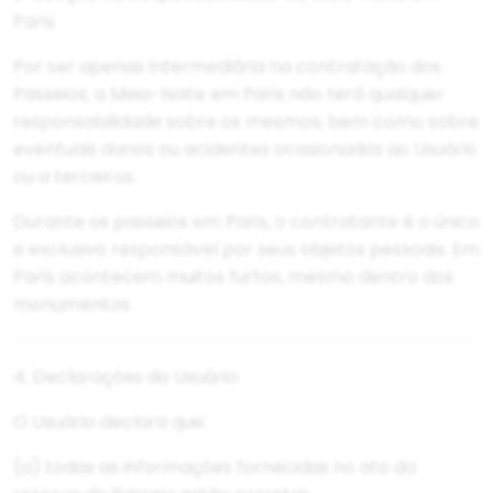
Paris
Por ser apenas intermediária na contratação dos
Passeios, a Meia-Noite em Paris não terá qualquer
responsabilidade sobre os mesmos, bem como sobre
eventuais danos ou acidentes ocasionados ao Usuário
ou a terceiros.
Durante os passeios em Paris, o contratante é o único
e exclusivo responsável por seus objetos pessoais. Em
Paris acontecem muitos furtos, mesmo dentro dos
monumentos.
4. Declarações do Usuário
O Usuário declara que:
(a) todas as informações fornecidas no ato da