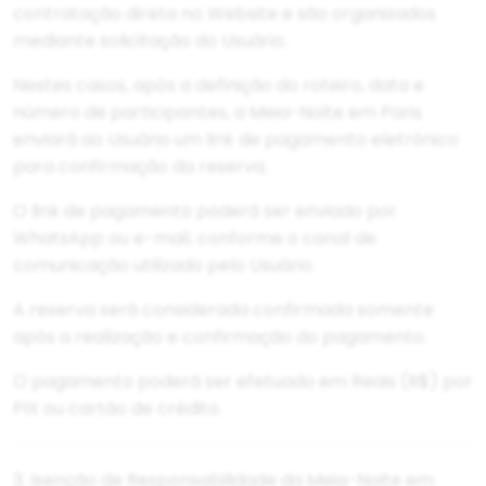
contratação direta no Website e são organizados
mediante solicitação do Usuário.
Nestes casos, após a definição do roteiro, data e
número de participantes, a Meia-Noite em Paris
enviará ao Usuário um link de pagamento eletrônico
para confirmação da reserva.
O link de pagamento poderá ser enviado por
WhatsApp ou e-mail, conforme o canal de
comunicação utilizado pelo Usuário.
A reserva será considerada confirmada somente
após a realização e confirmação do pagamento.
O pagamento poderá ser efetuado em Reais (R$) por
PIX ou cartão de crédito.
3. Isenção de Responsabilidade da Meia-Noite em