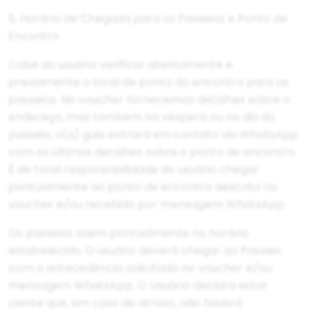
5. Horário de Chegada para os Passeios e Ponto de
Encontro
Cabe ao usuário verificar atentamente e
previamente o local de ponto do encontro para os
passeios. No voucher fornecemos detalhes sobre o
endereço, mas também na véspera ou no dia do
passeio, o(a) guia entrará em contato via WhatsApp
com os últimos detalhes sobre o ponto de encontro.
É de total responsabilidade do usuário chegar
pontualmente ao ponto de encontro descrito no
voucher e/ou recebido por mensagem WhatsApp.
Os passeios saem pontualmente no horário
estabelecido. O usuário deverá chegar ao Passeio
com a antecedência solicitada no voucher e/ou
mensagem WhatsApp. O Usuário declara estar
ciente que, em caso de atraso, não haverá