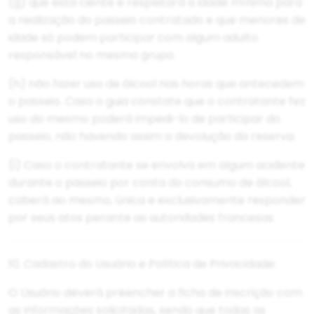
(g) que está ciente e respeitará a idade mínima para
a realização do passeio contratado e que menores de
idade só podem participar com algum adulto
responsável no mesmo grupo.
(h) não fazer uso de álcool nas horas que antecedem
o passeio. Caso o guia constate que o contratante fez
uso do mesmo poderá impedi-lo de participar do
passeio, não havendo assim a devolução da reserva.
(i) Caso o contratante se envolva em algum acidente
durante o passeio por conta do consumo de álcool,
caberá ao mesmo, única e exclusivamente responder
por seus atos perante as autoridades francesas.
10. Cadastro do Usuário e Política de Privacidade:
O Usuário deverá preencher a ficha de inscrição com
as informações solicitadas, sendo que todas as