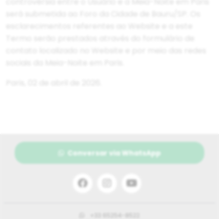
controvérsia entre o Usuário e a Meia-Noite em Paris
será submetida ao Foro da Cidade de Bauru/SP. Os
esclarecimentos referentes ao Website e a este
Termo serão prestados através do formulário de
contato localizado no Website e por meio das redes
sociais da Meia-Noite em Paris.
Paris, 02 de abril de 2026.
Conversar via WhatsApp
+33 65254-8522