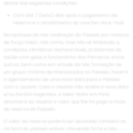
diante das seguintes condições:
Com até 7 (sete) dias após o pagamento da
reserva e o recebimento do voucher via e-mail.
Na hipótese da não realização do Passeio por motivos
de força maior, tais como, mas não se limitando a,
condições climáticas desfavoráveis, problemas de
saúde com guias e funcionários dos Parceiros, entre
outros, bem como em virtude da não formação de
um grupo mínimo de interessados no Passeio, haverá
o agendamento de uma nova data para o Passeio
com o Usuário. Caso o Usuário não aceite a nova data
e/ou horário sugeridos, a Meia-Noite em Paris
devolverá ao Usuário o valor que lhe foi pago a título
de reserva do Passeio.
O valor da reserva poderá ser devolvido também se
na hora do passeio estiver chovendo forte e não