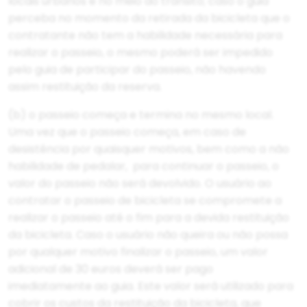
locais urbanos e no meio do trânsito; caso o guia
perceba no momento da retirada da bicicleta que o
contratante não tem a habilidade necessária para
realizar o passeio, o mesmo poderá ser impedido
pelo guia de participar do passeio, não havendo
assim restituição da reserva.
(b) o passeio começa e termina no mesmo local.
Uma vez que o passeio começa, em caso de
desistência por quaisquer motivos, bem como a não
habilidade de pedalar, para continuar o passeio, o
valor do passeio não será devolvido. O usuário ao
contratar o passeio de bicicleta se compromete a
realizar o passeio até o fim para a devida restituição
da bicicleta. Caso o usuário não queira ou não possa
por qualquer motivo finalizar o passeio, um valor
adicional de 30 euros deverá ser pago
imediatamente ao guia. Este valor será utilizado para
cobrir os custos da restituição da bicicleta, que