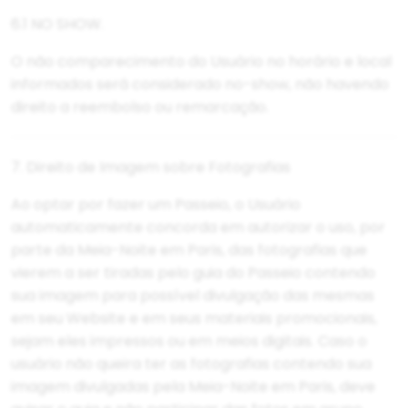
6.1 NO SHOW.
O não comparecimento do Usuário no horário e local
informados será considerado no-show, não havendo
direito a reembolso ou remarcação.
7. Direito de Imagem sobre Fotografias
Ao optar por fazer um Passeio, o Usuário
automaticamente concorda em autorizar o uso, por
parte da Meia-Noite em Paris, das fotografias que
vierem a ser tiradas pelo guia do Passeio contendo
sua imagem para possível divulgação das mesmas
em seu Website e em seus materiais promocionais,
sejam eles impressos ou em meios digitais. Caso o
usuário não queira ter as fotografias contendo sua
imagem divulgadas pela Meia-Noite em Paris, deve