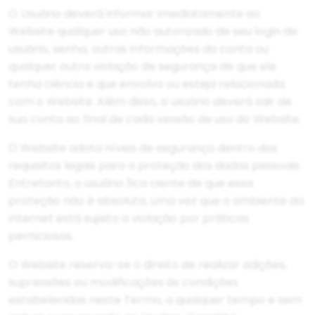
O Usuário deverá informar imediatamente ao
Website qualquer uso não autorizado de seu login de
usuário, senha, outras informações da conta ou
qualquer outra violação de segurança de que ele
tenha ciência e que envolva ou esteja relacionada
com o Website. Além disso, o usuário deverá sair de
sua conta ao final de cada sessão de uso do Website.
O Website adota níveis de segurança dentro dos
requisitos legais para a proteção dos dados pessoais.
Entretanto, o usuário fica ciente de que essa
proteção não é absoluta, uma vez que o ambiente da
internet está sujeito a violação por práticas
perniciosas.
O Website reserva-se o direito de realizar adições,
supressões ou modificações às condições
estabelecidas neste Termo, a qualquer tempo e sem