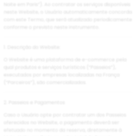
Noite em Paris”). Ao contratar os serviços disponíveis
neste Website, o Usuário automaticamente concorda
com este Termo, que será atualizado periodicamente
conforme o previsto neste instrumento.
1. Descrição do Website:
O Website é uma plataforma de e-commerce pela
qual produtos e serviços turísticos (“Passeios”),
executados por empresas localizadas na França
(“Parceiros”), são comercializados.
2. Passeios e Pagamentos
Caso o Usuário opte por contratar um dos Passeios
oferecidos no Website, o pagamento deverá ser
efetuado no momento da reserva, diretamente à