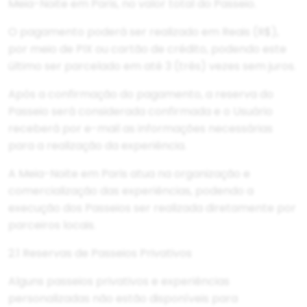
Meia-Noite em Paris, no valor total do Passeio.
O pagamento poderá ser realizado em Reais (R$),
por meio de PIX ou cartão de crédito, podendo este
último ser parcelado em até 3 (três) vezes sem juros.
Após a confirmação do pagamento, a reserva do
Passeio será considerada confirmada e o Usuário
receberá por e-mail as informações necessárias
para a realização da experiência.
A Meia-Noite em Paris atua na organização e
comercialização das experiências, podendo a
execução dos Passeios ser realizada diretamente por
parceiros locais.
2.1 Reservas de Passeios Privativos
Alguns passeios privativos e experiências
personalizadas não estão disponíveis para