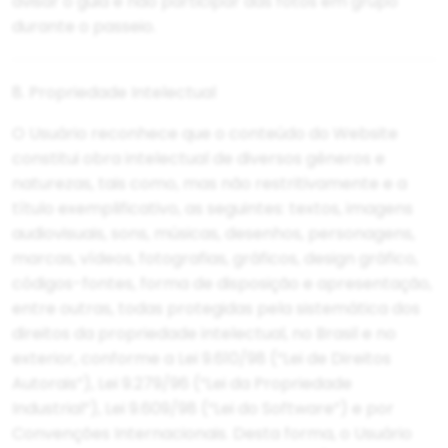
avisar o guia e não participar das fotos em grupo
durante o passeio.
8. Propriedade Intelectual
O Usuário reconhece que o conteúdo do Website
constitui obra intelectual de diversos gêneros e
naturezas, tais como, mas não restritivamente e a
título exemplificativo, as seguintes: textos, imagens
audiovisuais, sons, músicas, desenhos, personagens,
marcas, vídeos, fotografias, gráficos, design gráfico,
códigos-fontes, forma de disposição e apresentação,
entre outras, todas protegidas pela sistemática dos
direitos da propriedade intelectual, no Brasil e no
exterior, conforme a Lei 9.610/98 (“Lei de Direitos
Autorais”), Lei 9.279/96 (“Lei da Propriedade
Industrial”), Lei 9.609/98 (“Lei do Software”) e por
Convenções Internacionais. Desta forma, o Usuário