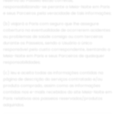
reserva do Passeio estão corretas,
responsabilizando-se perante a Meia-Noite em Paris
e seus Parceiros pela veracidade de tais informações;
(b) viajará a Paris com seguro que lhe assegure
cobertura na eventualidade de ocorrerem acidentes
ou problemas de saúde consigo ou com terceiros
durante os Passeios, sendo o Usuário o único
responsável pelo custo correspondente, isentando a
Meia-Noite em Paris e seus Parceiros de quaisquer
responsabilidades;
(c) leu e aceita todas as informações contidas na
página de descrição do serviços contratado e/ou
produto comprado, assim como as informações
contidas nos e-mails recebidos do site Meia-Noite em
Paris relativos aos passeios reservados/produtos
adquiridos.