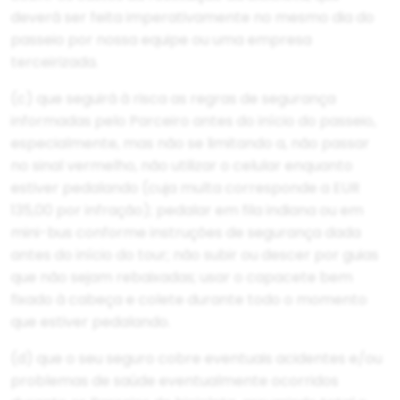
deverá ser feita imperativamente no mesmo dia do
passeio por nossa equipe ou uma empresa
terceirizada.
(c) que seguirá à risca as regras de segurança
informadas pelo Parceiro antes do início do passeio,
especialmente, mas não se limitando a, não passar
no sinal vermelho, não utilizar o celular enquanto
estiver pedalando (cuja multa corresponde a EUR
135,00 por infração); pedalar em fila indiana ou em
mini-bus conforme instruções de segurança dada
antes do início do tour; não subir ou descer por guias
que não sejam rebaixadas; usar o capacete bem
fixado à cabeça e colete durante todo o momento
que estiver pedalando.
(d) que o seu seguro cobre eventuais acidentes e/ou
problemas de saúde eventualmente ocorridos