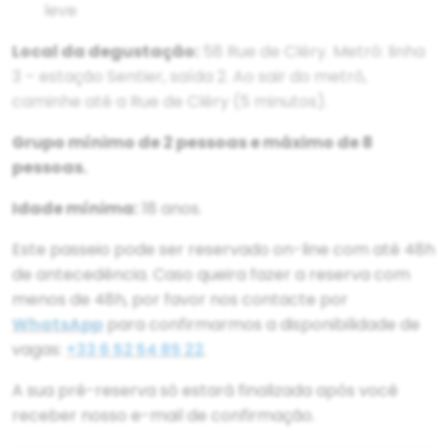
leve
Local da degustação:
58 Rue de Cléry. Metrô: linha
3 – estação Sentier, saída 2. Ao sair do metrô,
caminhe até a Rue de Cléry (5 minutos).
Grupo mínimo de 2 pessoas e máximo de 8
pessoas.
Idade mínima:
18 anos.
Este passeio pode ser reservado on-line com até 48h
de antecedência. Caso queira fazer a reserva com
menos de 48h, por favor nos contacte por
WhatsApp
para confirmarmos a disponibilidade de
vagas:
+33 6 52 54 85 22
.
A sua pré-reserva só estará finalizada após você
receber nosso e-mail de confirmação.