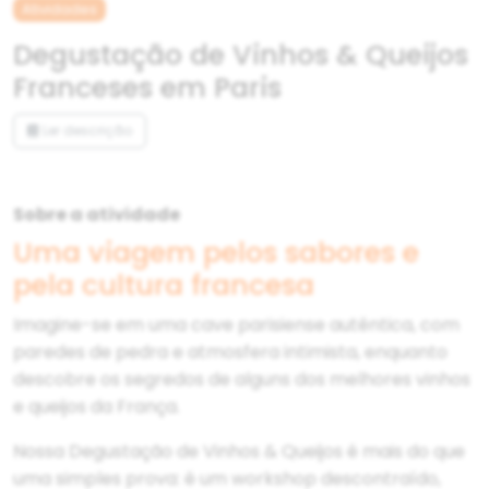
Atividades
Degustação de Vinhos & Queijos
Franceses em Paris
Ler descrição
Sobre a atividade
Uma viagem pelos sabores e
pela cultura francesa
Imagine-se em uma cave parisiense autêntica, com
paredes de pedra e atmosfera intimista, enquanto
descobre os segredos de alguns dos melhores vinhos
e queijos da França.
Nossa Degustação de Vinhos & Queijos é mais do que
uma simples prova: é um workshop descontraído,