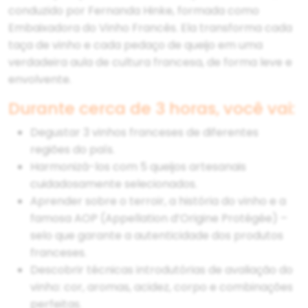
conduzido por Fernanda Hinke, formada como
Embaixadora do Vinho Francês. Ela transforma cada
taça de vinho e cada pedaço de queijo em uma
verdadeira aula de cultura francesa, de forma leve e
envolvente.
Durante cerca de 3 horas, você vai:
Degustar 3 vinhos franceses de diferentes
regiões do país.
Harmonizá-los com 5 queijos artesanais
cuidadosamente selecionados.
Aprender sobre o terroir, a história do vinho e a
famosa AOP (Appellation d’Origine Protégée) –
selo que garante a autenticidade dos produtos
franceses.
Descobrir técnicas introdutórias de avaliação do
vinho: cor, aromas, acidez, corpo e combinações
perfeitas.