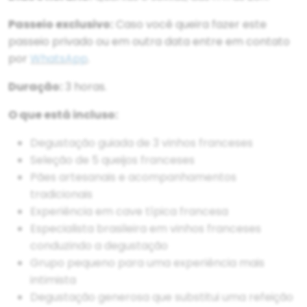
Passeio exclusivo:
Caso você queira fazer este
passeio privado ou em outra data entre em contato
por
WhatsApp
.
Duração:
3 horas.
O que está incluso:
Degustação guiada de 3 vinhos franceses
Seleção de 5 queijos franceses
Pães artesanais e acompanhamentos
tradicionais
Experiência em cave típica francesa
Especialista brasileira em vinhos franceses
conduzindo a degustação
Grupo pequeno para uma experiência mais
intimista
Degustação generosa que substitui uma refeição