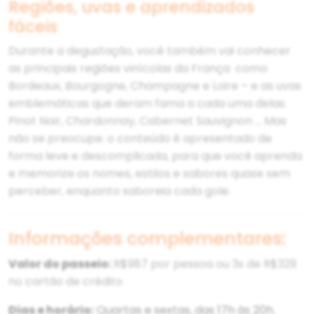
Regiões, uvas e aprendizados
fáceis
Durante a degustação, você também vai conhecer
as principais regiões vinícolas da França como
Bordeaux, Bourgogne, Champagne e Loire – e as uvas
emblemáticas que deram fama a cada uma delas:
Pinot Noir, Chardonnay, Cabernet Sauvignon … Mas
não se preocupe: o conteúdo é apresentado de
forma leve e descomplicada, para que você aprenda
e memorize os nomes, estilos e sabores quase sem
perceber, enquanto saboreia cada gole.
Informações complementares:
Valor do passeio:
R$987 por pessoa ou 3x de R$329
no cartão de crédito
Dias e horário:
Quartas e sextas, das 17h às 20h.