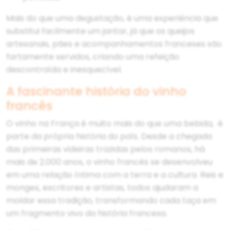
Mais do que uma degustação, é uma experiência que
substitui facilmente um jantar, já que os queijos
artesanais, pães e acompanhamentos franceses são
fartamente servidos, criando uma refeição
descontraída e inesquecível.
A fascinante história do vinho
francês
O vinho na França é muito mais do que uma bebida, é
parte da própria história do país. Desde a chegada
das primeiras videiras trazidas pelos romanos, há
mais de 2.000 anos, o vinho francês se desenvolveu
em uma relação íntima com a terra e a cultura. Reis e
monges, escritores e artistas, todos ajudaram a
moldar essa tradição, transformando cada taça em
um fragmento vivo da história francesa.