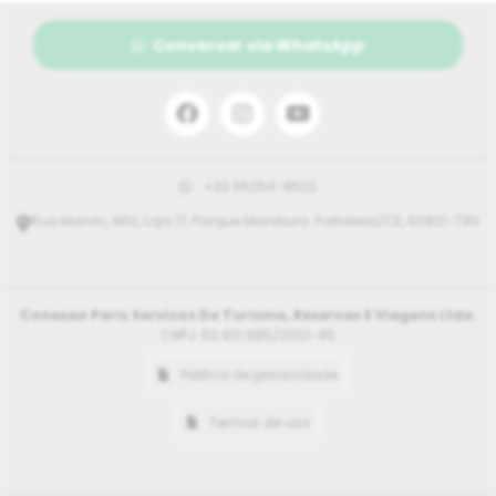
Conversar via WhatsApp
+33 65254-8522
Rua Marvin, 460, Loja 17, Parque Manibura. Fortaleza/CE, 60821-790
Conexao Paris Servicos De Turismo, Reservas E Viagens Ltda.
CNPJ: 62.921.985/0001-45
Politica de privacidade
Termos de uso