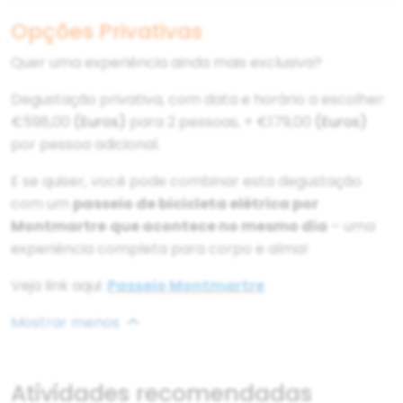
Opções Privativas
Quer uma experiência ainda mais exclusiva?
Degustação privativa, com data e horário a escolher:
€598,00
(Euros)
para 2 pessoas, + €179,00
(Euros)
por pessoa adicional.
E se quiser, você pode combinar esta degustação
com um
passeio de bicicleta elétrica por
Montmartre
que acontece no mesmo dia
– uma
experiência completa para corpo e alma!
Veja link aqui:
Passeio Montmartre
Mostrar menos
Atividades recomendadas